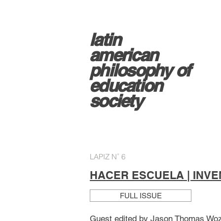
latin
american
philosophy of
education
society
LAPIZ N˚ 6
HACER ESCUELA | INV
FULL ISSUE
Guest edited by Jason Thomas Woz