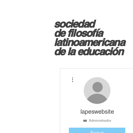
sociedad
d
e filosofía
latinoamericana
de la educación
Más acciones
lapeswebsite
Administrador
Seguir