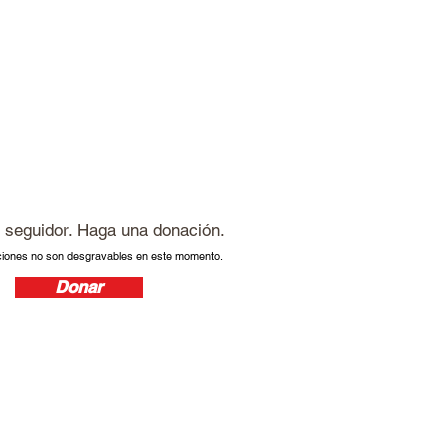
 seguidor
. Haga una donación.
ciones no son
desgravables
en este momento.
Donar