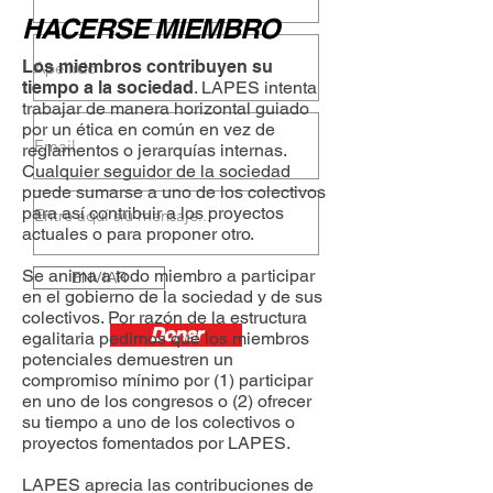
HACERSE MIEMBRO
Los miembros contribuyen su
tiempo a la sociedad
. LAPES intenta
trabajar de manera horizontal guiado
por un ética en común en vez de
reglamentos o jerarquías internas.
Cualquier seguidor de la sociedad
puede sumarse a uno de los colectivos
para así contribuir a los proyectos
actuales o para proponer otro.
Se anima a todo miembro a participar
ENVIAR
en el gobierno de la sociedad y de sus
colectivos. Por razón de la estructura
Donar
egalitaria pedimos que los miembros
potenciales demuestren un
compromiso mínimo por (1) participar
en uno de los congresos o (2) ofrecer
su tiempo a uno de los colectivos o
proyectos fomentados por LAPES.
LAPES aprecia las contribuciones de